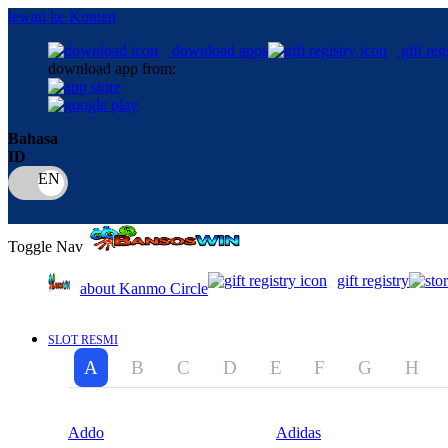
lewati ke Konten
download apps
gift reg
download app from:
Bahasa
ID
Toggle Nav
gift registry
about Kanmo Circle
SLOT RESMI
A
B
C
D
E
F
G
H
Addo
Adidas