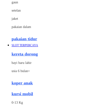
gaun
setelan
jaket
pakaian dalam
pakaian tidur
SLOT TERPERCAYA
kereta dorong
bayi baru lahir
usia 6 bulan+
koper anak
kursi mobil
0-13 Kg